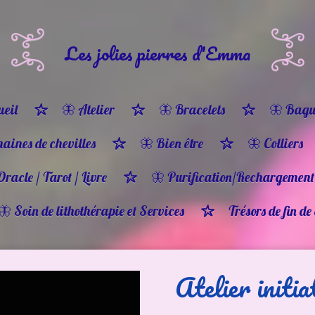
Les jolies pierres d'Emma
eil
🦋 Atelier
🦋 Bracelets
🦋 Bagu
haines de chevilles
🦋 Bien être
🦋 Colliers
Oracle / Tarot / Livre
🦋 Purification/Rechargement
🦋 Soin de lithothérapie et Services
Trésors de fin de
Atelier initia