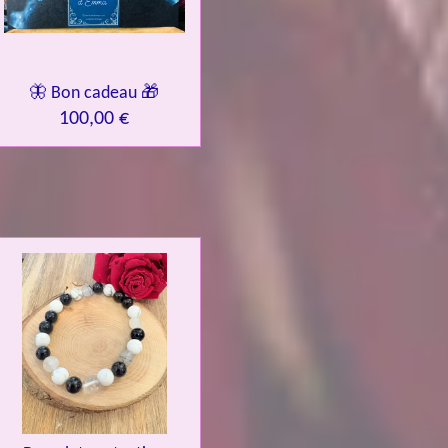
🦋 Bon cadeau 🎁
100,00 €