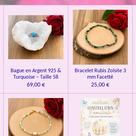
i
i
i
i
i
'
l
l
l
l
l
é
v
e
e
e
e
e
a
l
s
s
s
s
u
a
t
i
o
n
Bague en Argent 925 &
Bracelet Rubis Zoïsite 3
Turquoise – Taille 58
mm Facetté
69,00 €
25,00 €