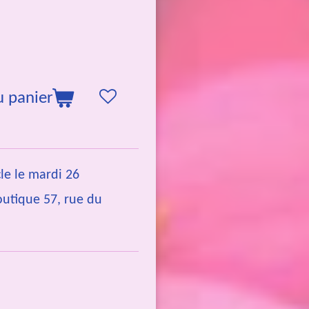
u panier
cle le mardi 26
outique 57, rue du