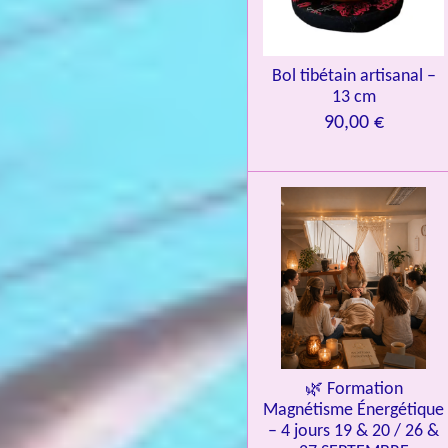
3
9
7
Bol tibétain artisanal –
13 cm
6
90,00 €
é
t
o
i
l
e
s
🌿 Formation
Magnétisme Énergétique
– 4 jours 19 & 20 / 26 &