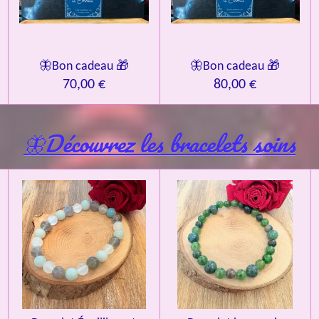
🦋Bon cadeau 🎁
🦋Bon cadeau 🎁
70,00 €
80,00 €
🦋Découvrez les bracelets soins