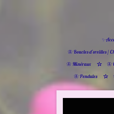
Passer
au
contenu
principal
✨Accu
🦋 Boucles d’oreilles / C
🦋 Minéraux
🦋 
🦋 Pendules