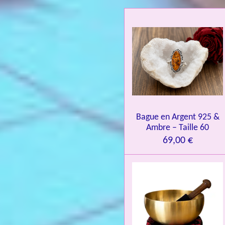
a
t
i
o
n
:
4
.
0
Bague en Argent 925 &
8
Ambre – Taille 60
4
69,00 €
3
3
7
3
4
9