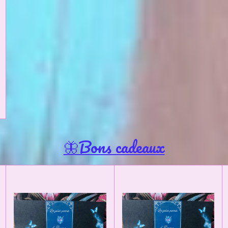
🦋Bons cadeaux