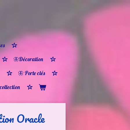
es
🦋Décoration
🦋 Porte clés
 collection
tion Oracle