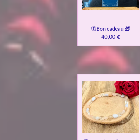
🦋Bon cadeau 🎁
40,00 €