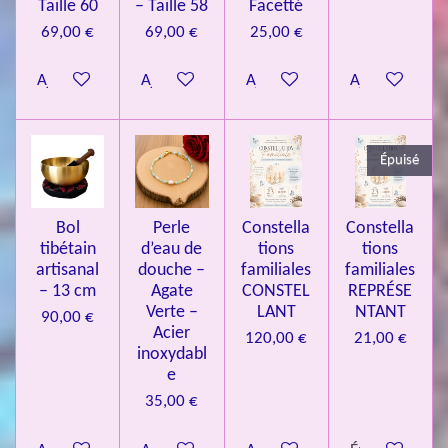
.
Taille 60
– Taille 58
Facetté
0
69,00 €
69,00 €
25,00 €
8
Ajouter au panier
Ajouter au panier
Ajouter au panier
Ajouter au pa
4
3
3
Épuisé
7
3
4
Bol
Perle
Constella
Constella
9
tibétain
d’eau de
tions
tions
artisanal
douche –
familiales
familiales
3
– 13 cm
Agate
CONSTEL
REPRÉSE
9
Verte –
LANT
NTANT
90,00 €
7
Acier
120,00 €
21,00 €
inoxydabl
6
e
é
35,00 €
t
o