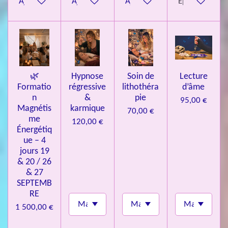
Ajouter au panier
Ajouter au panier
Ajouter au panier
Épuisé
i
l
e
s
🌿
Hypnose
Soin de
Lecture
Formatio
régressive
lithothéra
d’âme
n
&
pie
95,00 €
Magnétis
karmique
70,00 €
me
120,00 €
Énergétiq
ue – 4
jours 19
& 20 / 26
& 27
SEPTEMB
RE
1 500,00 €