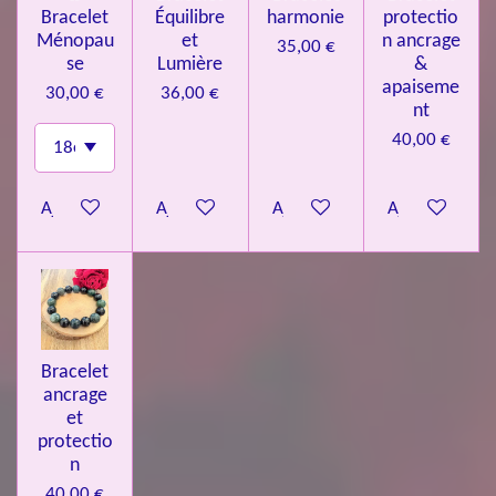
Bracelet
Équilibre
harmonie
protectio
Ménopau
et
n ancrage
35,00 €
se
Lumière
&
apaiseme
30,00 €
36,00 €
nt
40,00 €
Ajouter au panier
Ajouter au panier
Ajouter au panier
Ajouter au pa
Bracelet
ancrage
et
protectio
n
40,00 €