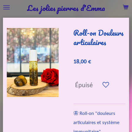
Les jolies pierres d'Emma
Passer
au
contenu
Roll-on Douleurs
principal
articulaires
18,00 €
Épuisé
🦋 Roll-on "douleurs
articulaires et système
immunitaire".