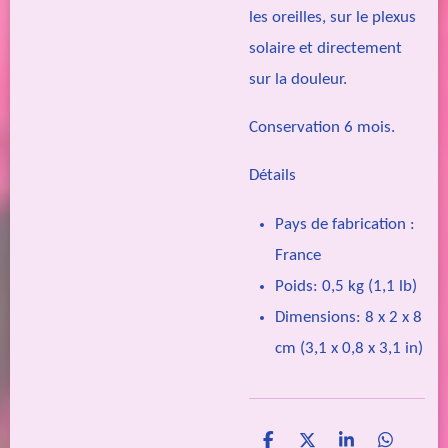
les oreilles, sur le plexus
solaire et directement
sur la douleur.
Conservation 6 mois.
Détails
Pays de fabrication :
France
Poids: 0,5 kg (1,1 lb)
Dimensions: 8 x 2 x 8
cm (3,1 x 0,8 x 3,1 in)
P
P
P
P