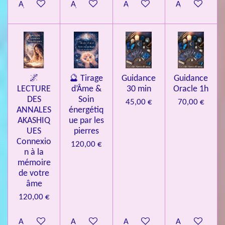
Ajouter au panier
Ajouter au panier
Ajouter au panier
Ajouter au pa
🌌
🔮 Tirage
Guidance
Guidance
LECTURE
d’Âme &
30 min
Oracle 1h
DES
Soin
45,00 €
70,00 €
ANNALES
énergétiq
AKASHIQ
ue par les
UES
pierres
Connexio
120,00 €
n à la
mémoire
de votre
âme
120,00 €
Ajouter au panier
Ajouter au panier
Ajouter au panier
Ajouter au pa