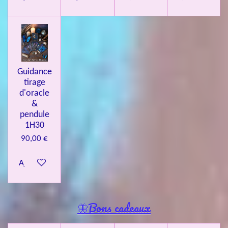
Guidance
tirage
d'oracle
&
pendule
1H30
90,00 €
Ajouter au panier
🦋Bons cadeaux