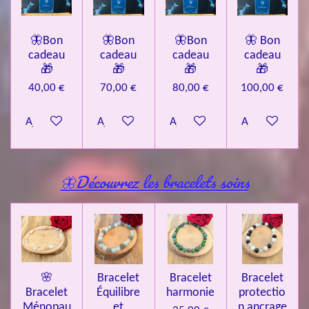
🦋Bon
🦋Bon
🦋Bon
🦋 Bon
cadeau
cadeau
cadeau
cadeau
🎁
🎁
🎁
🎁
40,00 €
70,00 €
80,00 €
100,00 €
Ajouter au panier
Ajouter au panier
Ajouter au panier
Ajouter au pa
🦋Découvrez les bracelets soins
🌸
Bracelet
Bracelet
Bracelet
Bracelet
Équilibre
harmonie
protectio
Ménopau
et
n ancrage