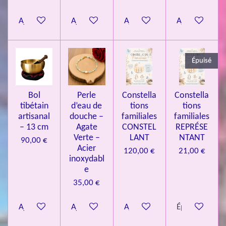
8
Ajouter au panier
Ajouter au panier
Ajouter au panier
Ajouter au pa
4
3
3
Épuisé
7
3
4
Bol
Perle
Constella
Constella
9
tibétain
d’eau de
tions
tions
artisanal
douche –
familiales
familiales
3
– 13 cm
Agate
CONSTEL
REPRÉSE
9
Verte –
LANT
NTANT
90,00 €
7
Acier
120,00 €
21,00 €
inoxydabl
6
e
é
35,00 €
t
o
Ajouter au panier
Ajouter au panier
Ajouter au panier
Épuisé
i