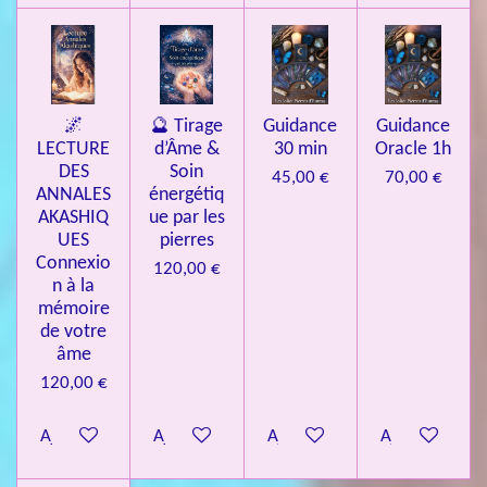
🌌
🔮 Tirage
Guidance
Guidance
LECTURE
d’Âme &
30 min
Oracle 1h
DES
Soin
45,00 €
70,00 €
ANNALES
énergétiq
AKASHIQ
ue par les
UES
pierres
Connexio
120,00 €
n à la
mémoire
de votre
âme
120,00 €
Ajouter au panier
Ajouter au panier
Ajouter au panier
Ajouter au pa