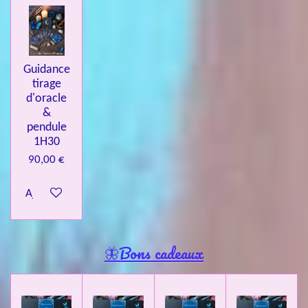
Guidance
tirage
d'oracle
&
pendule
1H30
90,00 €
Ajouter au panier
🦋Bons cadeaux