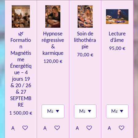
l
e
s
🌿
Hypnose
Soin de
Lecture
Formatio
régressive
lithothéra
d’âme
n
&
pie
95,00 €
Magnétis
karmique
70,00 €
me
120,00 €
Énergétiq
ue – 4
jours 19
& 20 / 26
& 27
SEPTEMB
RE
1 500,00 €
Ajouter au panier
Ajouter au panier
Ajouter au panier
Ajouter au pa