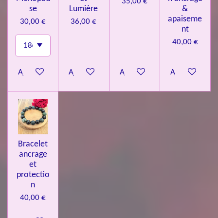
35,00 €
se
Lumière
&
apaiseme
30,00 €
36,00 €
nt
40,00 €
Ajouter au panier
Ajouter au panier
Ajouter au panier
Ajouter au pa
Bracelet
ancrage
et
protectio
n
40,00 €