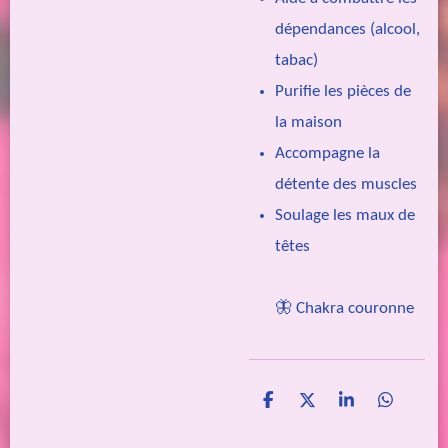
dépendances (alcool,
tabac)
Purifie les pièces de
la maison
Accompagne la
détente des muscles
Soulage les maux de
têtes
🦋 Chakra couronne
P
P
P
P
a
a
a
a
r
r
r
r