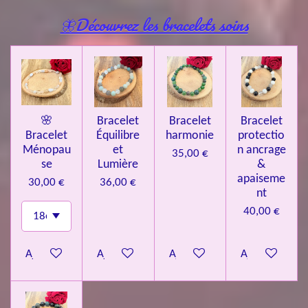
🦋Découvrez les bracelets soins
🌸
Bracelet
Bracelet
Bracelet
Bracelet
Équilibre
harmonie
protectio
Ménopau
et
n ancrage
35,00 €
se
Lumière
&
apaiseme
30,00 €
36,00 €
nt
40,00 €
Ajouter au panier
Ajouter au panier
Ajouter au panier
Ajouter au pa