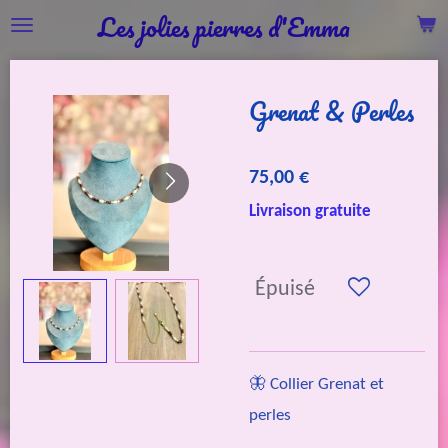
Les jolies pierres d'Emma
Passer
au
contenu
Grenat & Perles
principal
75,00 €
Livraison gratuite
Épuisé
🦋 Collier Grenat et
perles