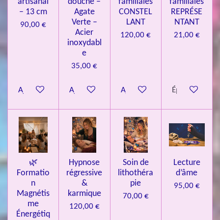
artisanal
douche –
familiales
familiales
3
– 13 cm
Agate
CONSTEL
REPRÉSE
9
Verte –
LANT
NTANT
90,00 €
7
Acier
120,00 €
21,00 €
inoxydabl
6
e
é
35,00 €
t
o
Ajouter au panier
Ajouter au panier
Ajouter au panier
Épuisé
i
l
e
s
🌿
Hypnose
Soin de
Lecture
Formatio
régressive
lithothéra
d’âme
n
&
pie
95,00 €
Magnétis
karmique
70,00 €
me
120,00 €
Énergétiq