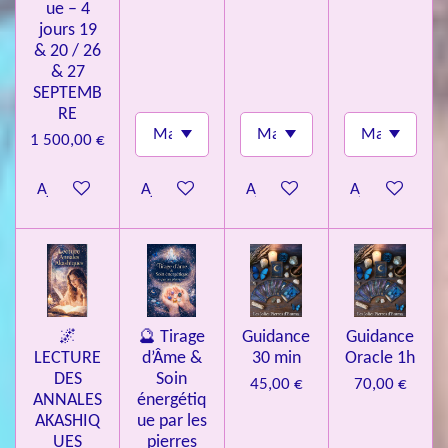
ue – 4
jours 19
& 20 / 26
& 27
SEPTEMB
RE
1 500,00 €
Ajouter au panier
Ajouter au panier
Ajouter au panier
Ajouter au pa
🌌
🔮 Tirage
Guidance
Guidance
LECTURE
d’Âme &
30 min
Oracle 1h
DES
Soin
45,00 €
70,00 €
ANNALES
énergétiq
AKASHIQ
ue par les
UES
pierres