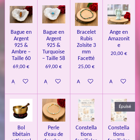
l
l
l
l
l
é
t
v
e
e
e
e
e
i
a
l
o
s
s
s
s
u
Bague en
Bague en
Bracelet
Ange en
n
a
Argent
Argent
Rubis
Amazonit
t
:
i
925 &
925 &
Zoïsite 3
e
4
o
Ambre –
Turquoise
mm
20,00 €
n
.
Taille 60
– Taille 58
Facetté
0
69,00 €
69,00 €
25,00 €
8
Ajouter au panier
Ajouter au panier
Ajouter au panier
Ajouter au pa
4
3
3
Épuisé
7
3
4
Bol
Perle
Constella
Constella
9
tibétain
d’eau de
tions
tions