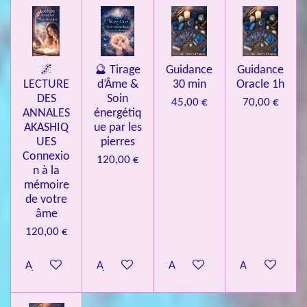
🌌
🔮 Tirage
Guidance
Guidance
LECTURE
d’Âme &
30 min
Oracle 1h
DES
Soin
45,00 €
70,00 €
ANNALES
énergétiq
AKASHIQ
ue par les
UES
pierres
Connexio
120,00 €
n à la
mémoire
de votre
âme
120,00 €
Ajouter au panier
Ajouter au panier
Ajouter au panier
Ajouter au pa