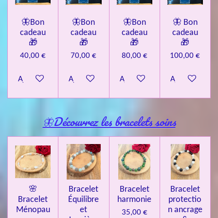
🦋Bon
🦋Bon
🦋Bon
🦋 Bon
cadeau
cadeau
cadeau
cadeau
🎁
🎁
🎁
🎁
40,00 €
70,00 €
80,00 €
100,00 €
Ajouter au panier
Ajouter au panier
Ajouter au panier
Ajouter au pa
🦋Découvrez les bracelets soins
🌸
Bracelet
Bracelet
Bracelet
Bracelet
Équilibre
harmonie
protectio
Ménopau
et
n ancrage
35,00 €