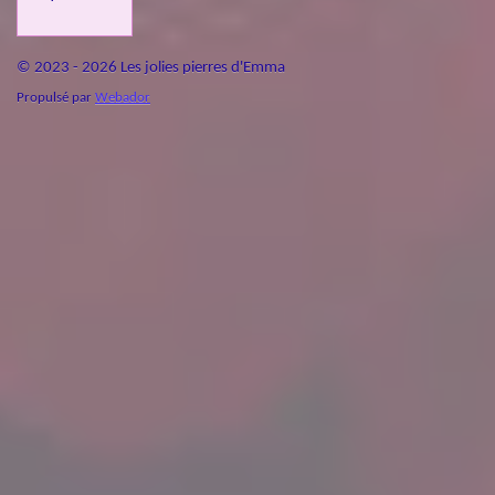
© 2023 - 2026 Les jolies pierres d'Emma
Propulsé par
Webador