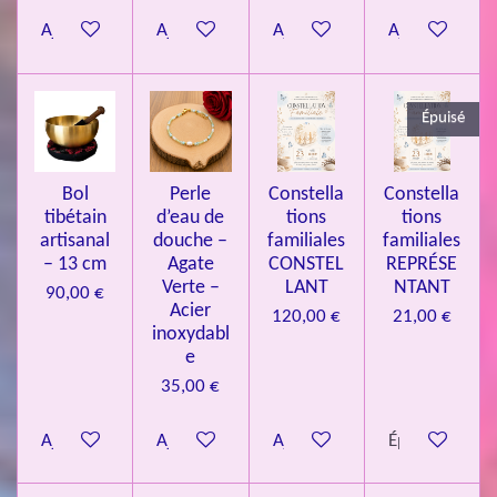
8
Ajouter au panier
Ajouter au panier
Ajouter au panier
Ajouter au pa
4
3
3
Épuisé
7
3
4
Bol
Perle
Constella
Constella
9
tibétain
d’eau de
tions
tions
artisanal
douche –
familiales
familiales
3
– 13 cm
Agate
CONSTEL
REPRÉSE
9
Verte –
LANT
NTANT
90,00 €
7
Acier
120,00 €
21,00 €
inoxydabl
6
e
é
35,00 €
t
o
Ajouter au panier
Ajouter au panier
Ajouter au panier
Épuisé
i
l