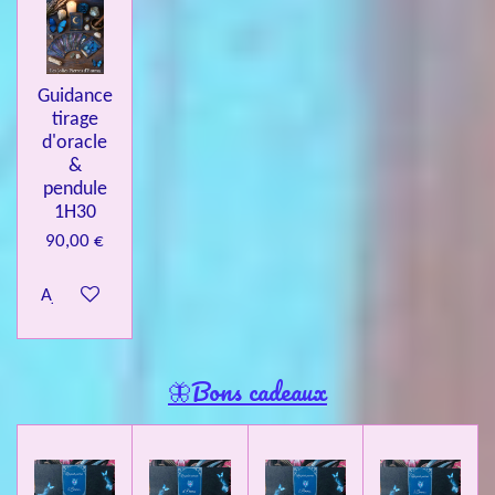
Guidance
tirage
d'oracle
&
pendule
1H30
90,00 €
Ajouter au panier
🦋Bons cadeaux