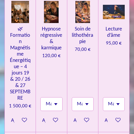
e
s
🌿
Hypnose
Soin de
Lecture
Formatio
régressive
lithothéra
d’âme
n
&
pie
95,00 €
Magnétis
karmique
70,00 €
me
120,00 €
Énergétiq
ue – 4
jours 19
& 20 / 26
& 27
SEPTEMB
RE
1 500,00 €
Ajouter au panier
Ajouter au panier
Ajouter au panier
Ajouter au pa