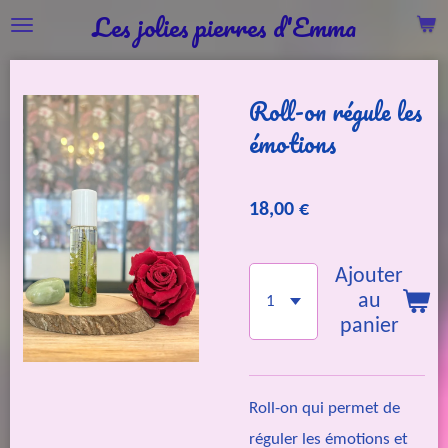
Les jolies pierres d'Emma
Passer
au
contenu
Roll-on régule les
principal
émotions
18,00 €
Ajouter
au
panier
Roll-on qui permet de
réguler les émotions et