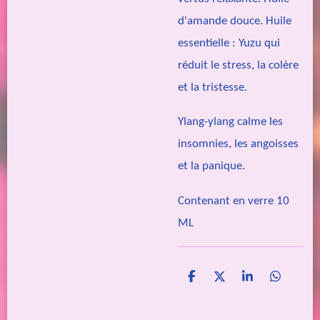
d'amande douce. Huile
essentielle : Yuzu qui
réduit le stress, la colère
et la tristesse.
Ylang-ylang calme les
insomnies, les angoisses
et la panique.
Contenant en verre 10
ML
P
P
P
P
a
a
a
a
r
r
r
r