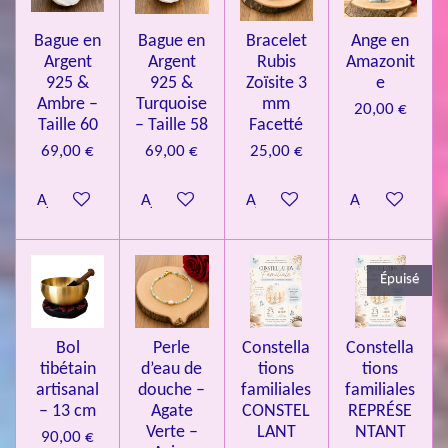
l
o
s
s
s
s
u
Bague en
Bague en
Bracelet
Ange en
n
a
Argent
Argent
Rubis
Amazonit
t
:
i
925 &
925 &
Zoïsite 3
e
4
o
Ambre –
Turquoise
mm
20,00 €
n
.
Taille 60
– Taille 58
Facetté
0
69,00 €
69,00 €
25,00 €
8
Ajouter au panier
Ajouter au panier
Ajouter au panier
Ajouter au pa
4
3
3
Épuisé
7
3
4
Bol
Perle
Constella
Constella
9
tibétain
d’eau de
tions
tions
artisanal
douche –
familiales
familiales
3
– 13 cm
Agate
CONSTEL
REPRÉSE
9
Verte –
LANT
NTANT
90,00 €
7