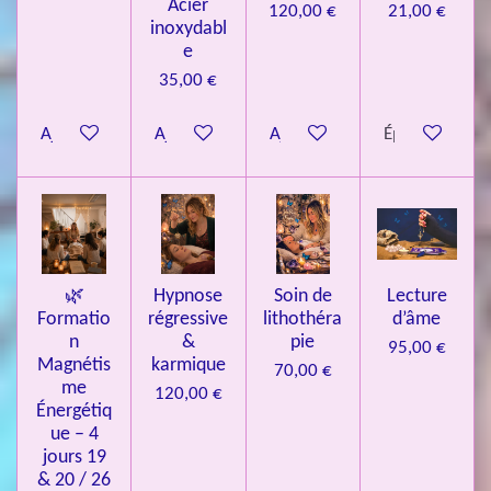
Acier
120,00 €
21,00 €
inoxydabl
6
e
é
35,00 €
t
o
Ajouter au panier
Ajouter au panier
Ajouter au panier
Épuisé
i
l
e
s
🌿
Hypnose
Soin de
Lecture
Formatio
régressive
lithothéra
d’âme
n
&
pie
95,00 €
Magnétis
karmique
70,00 €
me
120,00 €
Énergétiq
ue – 4
jours 19
& 20 / 26