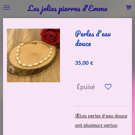
Les jolies pierres d'Emma
Passer
au
contenu
Perles d'eau
principal
douce
35,00 €
Épuisé
🦋Les perles d'eau douce
ont plusieurs vertus
: