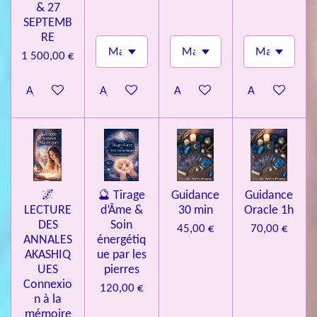
& 27
SEPTEMB
RE
1 500,00 €
Ajouter au panier
Ajouter au panier
Ajouter au panier
Ajouter au pa
🌌
🔮 Tirage
Guidance
Guidance
LECTURE
d’Âme &
30 min
Oracle 1h
DES
Soin
45,00 €
70,00 €
ANNALES
énergétiq
AKASHIQ
ue par les
UES
pierres
Connexio
120,00 €
n à la
mémoire