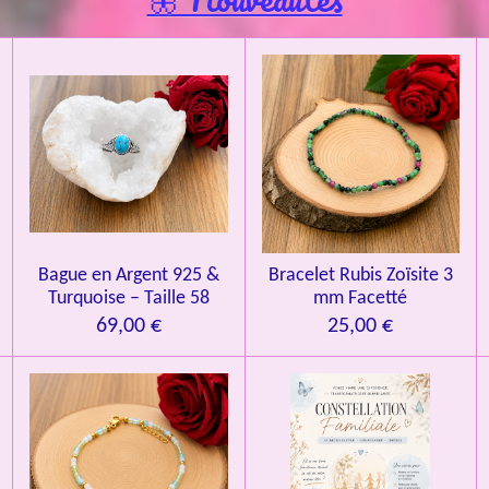
l
i
i
i
i
i
'
l
l
l
l
l
é
v
e
e
e
e
e
a
l
s
s
s
s
u
a
t
i
o
n
Bague en Argent 925 &
Bracelet Rubis Zoïsite 3
Turquoise – Taille 58
mm Facetté
69,00 €
25,00 €