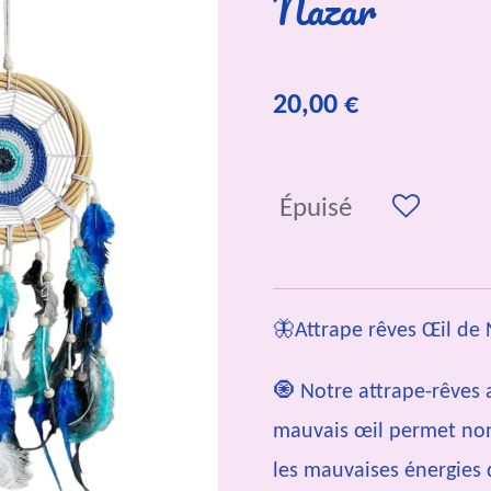
Nazar
20,00 €
Épuisé
🦋Attrape rêves Œil de
🧿 Notre attrape-rêves 
mauvais œil permet no
les mauvaises énergies 