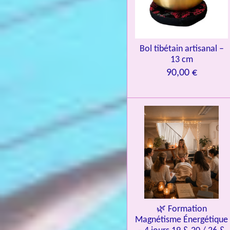
9
3
9
7
Bol tibétain artisanal –
13 cm
6
90,00 €
é
t
o
i
l
e
s
🌿 Formation
Magnétisme Énergétique