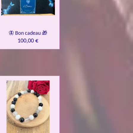
🦋 Bon cadeau 🎁
100,00 €