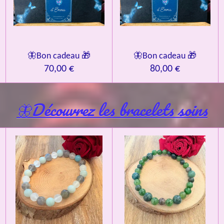
🦋Bon cadeau 🎁
🦋Bon cadeau 🎁
70,00 €
80,00 €
🦋Découvrez les bracelets soins