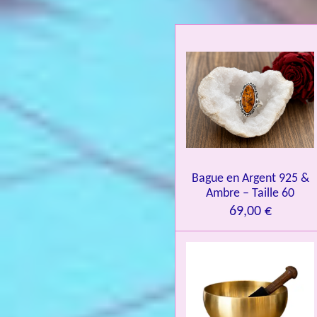
a
t
i
o
n
:
4
.
0
Bague en Argent 925 &
8
Ambre – Taille 60
4
69,00 €
3
3
7
3
4