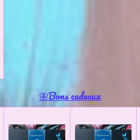
🦋Bons cadeaux