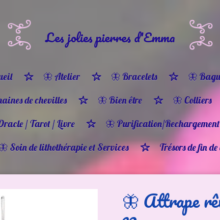
Les jolies pierres d'Emma
eil
🦋 Atelier
🦋 Bracelets
🦋 Bagu
haines de chevilles
🦋 Bien être
🦋 Colliers
Oracle / Tarot / Livre
🦋 Purification/Rechargement
🦋 Soin de lithothérapie et Services
Trésors de fin de
🦋 Attrape rê