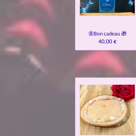
🦋Bon cadeau 🎁
40,00 €