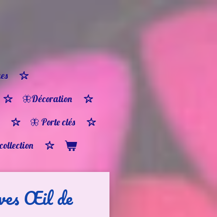
es
🦋Décoration
🦋 Porte clés
 collection
ves Œil de