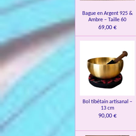
.
0
Bague en Argent 925 &
8
Ambre – Taille 60
4
69,00 €
3
3
7
3
4
9
3
9
7
Bol tibétain artisanal –
13 cm
6
90,00 €
é
t
o