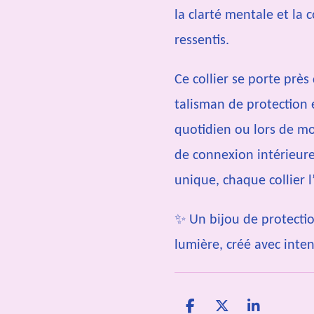
la clarté mentale et la 
ressentis.
Ce collier se porte pr
talisman de protection e
quotidien ou lors de m
de connexion intérieure
unique, chaque collier l
✨ Un bijou de protectio
lumière, créé avec inte
P
P
P