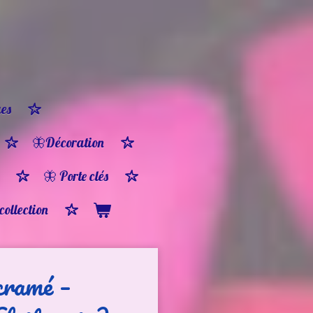
es
🦋Décoration
🦋 Porte clés
 collection
cramé –