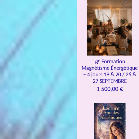
i
l
e
s
🌿 Formation
Magnétisme Énergétique
– 4 jours 19 & 20 / 26 &
27 SEPTEMBRE
1 500,00 €