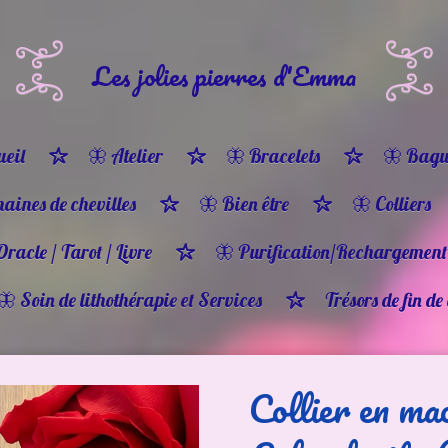
Les jolies pierres d'Emma
eil
🦋 Atelier
🦋 Bracelets
🦋 Bagu
haines de chevilles
🦋 Bien être
🦋 Colliers
Oracle / Tarot / Livre
🦋 Purification/Rechargement
🦋 Soin de lithothérapie et Services
Trésors de fin de
Collier en ma