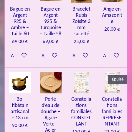
o
s
s
s
s
u
Bague en
Bague en
Bracelet
Ange en
n
a
Argent
Argent
Rubis
Amazonit
t
:
i
925 &
925 &
Zoïsite 3
e
4
o
Ambre –
Turquoise
mm
20,00 €
n
.
Taille 60
– Taille 58
Facetté
0
69,00 €
69,00 €
25,00 €
8
Ajouter au panier
Ajouter au panier
Ajouter au panier
Ajouter au pa
4
3
3
Épuisé
7
3
4
Bol
Perle
Constella
Constella
9
tibétain
d’eau de
tions
tions
artisanal
douche –
familiales
familiales
3
– 13 cm
Agate
CONSTEL
REPRÉSE
9
Verte –
LANT
NTANT
90,00 €
7
Acier
120,00 €
21,00 €