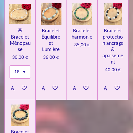
🌸
Bracelet
Bracelet
Bracelet
Bracelet
Équilibre
harmonie
protectio
Ménopau
et
n ancrage
35,00 €
se
Lumière
&
apaiseme
30,00 €
36,00 €
nt
40,00 €
Ajouter au panier
Ajouter au panier
Ajouter au panier
Ajouter au pa
Bracelet