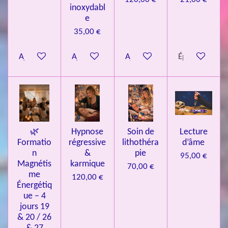
inoxydabl
6
e
é
35,00 €
t
o
Ajouter au panier
Ajouter au panier
Ajouter au panier
Épuisé
i
l
e
s
🌿
Hypnose
Soin de
Lecture
Formatio
régressive
lithothéra
d’âme
n
&
pie
95,00 €
Magnétis
karmique
70,00 €
me
120,00 €
Énergétiq
ue – 4
jours 19
& 20 / 26