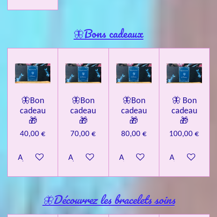
🦋Bons cadeaux
🦋Bon
🦋Bon
🦋Bon
🦋 Bon
cadeau
cadeau
cadeau
cadeau
🎁
🎁
🎁
🎁
40,00 €
70,00 €
80,00 €
100,00 €
Ajouter au panier
Ajouter au panier
Ajouter au panier
Ajouter au pa
🦋Découvrez les bracelets soins