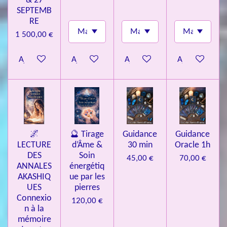
& 27
SEPTEMB
RE
1 500,00 €
Ajouter au panier
Ajouter au panier
Ajouter au panier
Ajouter au pa
🌌
🔮 Tirage
Guidance
Guidance
LECTURE
d’Âme &
30 min
Oracle 1h
DES
Soin
45,00 €
70,00 €
ANNALES
énergétiq
AKASHIQ
ue par les
UES
pierres
Connexio
120,00 €
n à la
mémoire