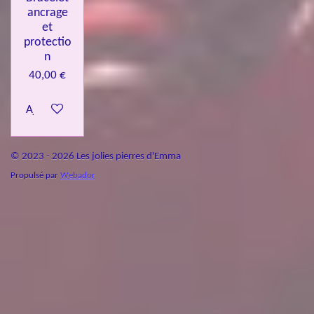
ancrage
et
protectio
n
40,00 €
Ajouter au panier
© 2023 - 2026 Les jolies pierres d'Emma
Propulsé par
Webador