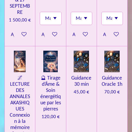
& 27
SEPTEMB
RE
1 500,00 €
Ajouter au panier
Ajouter au panier
Ajouter au panier
Ajouter au pa
🌌
🔮 Tirage
Guidance
Guidance
LECTURE
d’Âme &
30 min
Oracle 1h
DES
Soin
45,00 €
70,00 €
ANNALES
énergétiq
AKASHIQ
ue par les
UES
pierres
Connexio
120,00 €
n à la
mémoire