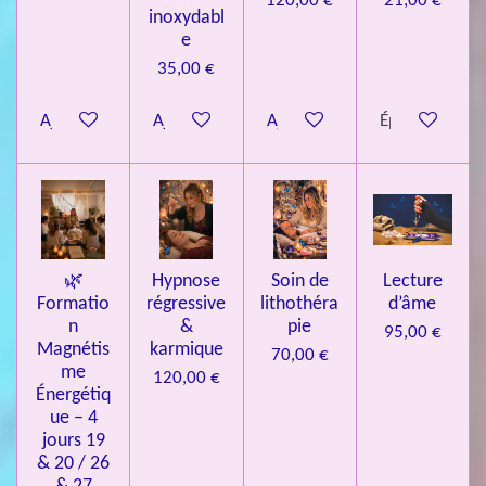
120,00 €
21,00 €
inoxydabl
6
e
é
35,00 €
t
o
Ajouter au panier
Ajouter au panier
Ajouter au panier
Épuisé
i
l
e
s
🌿
Hypnose
Soin de
Lecture
Formatio
régressive
lithothéra
d’âme
n
&
pie
95,00 €
Magnétis
karmique
70,00 €
me
120,00 €
Énergétiq
ue – 4
jours 19
& 20 / 26