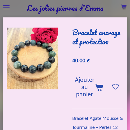
Les jolies pierres d'Emma
Passer
au
contenu
Bracelet ancrage
principal
et protection
40,00 €
Ajouter
au
panier
Bracelet Agate Mousse &
Tourmaline – Perles 12