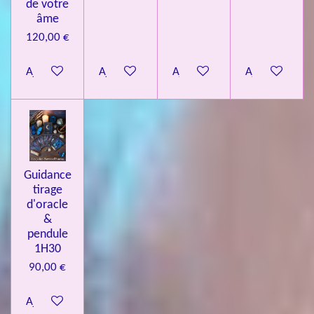
de votre
âme
120,00 €
Ajouter au panier
Ajouter au panier
Ajouter au panier
Ajouter au pa
Guidance
tirage
d'oracle
&
pendule
1H30
90,00 €
Ajouter au panier