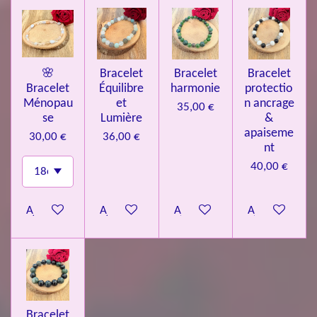
🌸
Bracelet
Bracelet
Bracelet
Bracelet
Équilibre
harmonie
protectio
Ménopau
et
n ancrage
35,00 €
se
Lumière
&
apaiseme
30,00 €
36,00 €
nt
40,00 €
Ajouter au panier
Ajouter au panier
Ajouter au panier
Ajouter au pa
Bracelet