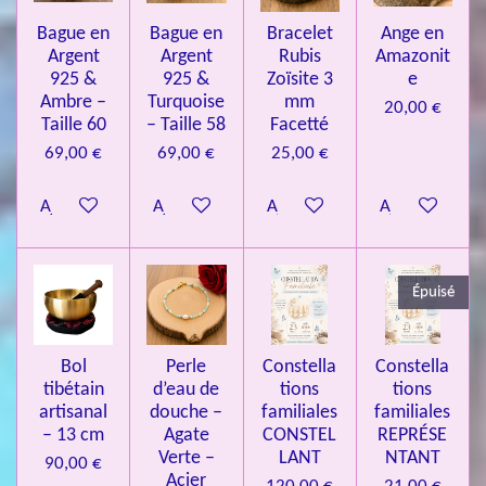
o
s
s
s
s
u
Bague en
Bague en
Bracelet
Ange en
n
a
Argent
Argent
Rubis
Amazonit
t
:
i
925 &
925 &
Zoïsite 3
e
4
o
Ambre –
Turquoise
mm
20,00 €
n
.
Taille 60
– Taille 58
Facetté
0
69,00 €
69,00 €
25,00 €
8
Ajouter au panier
Ajouter au panier
Ajouter au panier
Ajouter au pa
4
3
3
Épuisé
7
3
4
Bol
Perle
Constella
Constella
9
tibétain
d’eau de
tions
tions
artisanal
douche –
familiales
familiales
3
– 13 cm
Agate
CONSTEL
REPRÉSE
9
Verte –
LANT
NTANT
90,00 €
7
Acier