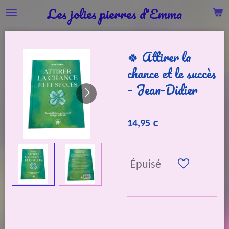
Les jolies pierres d'Emma
Passer
au
contenu
🍀 Attirer la
principal
chance et le succès
– Jean-Didier
14,95 €
Épuisé