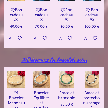
🦋Bon
🦋Bon
🦋Bon
🦋 Bon
cadeau
cadeau
cadeau
cadeau
🎁
🎁
🎁
🎁
40,00 €
70,00 €
80,00 €
100,00 €
Ajouter au panier
Ajouter au panier
Ajouter au panier
Ajouter au pa
🦋Découvrez les bracelets soins
🌸
Bracelet
Bracelet
Bracelet
Bracelet
Équilibre
harmonie
protectio
Ménopau
et
n ancrage
35,00 €