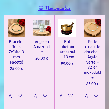
l
e
o
o
o
o
o
🦋 Nouveautés
r
u
l
i
i
i
i
i
a
'
l
l
l
l
l
é
t
v
e
e
e
e
e
i
a
l
o
s
s
s
s
u
Bracelet
Ange en
Bol
Perle
n
a
Rubis
Amazonit
tibétain
d’eau de
t
:
i
Zoïsite 3
e
artisanal
douche –
4
o
mm
– 13 cm
Agate
20,00 €
n
.
Facetté
Verte –
90,00 €
Acier
0
25,00 €
inoxydabl
8
e
4
35,00 €
3
3
Ajouter au panier
Ajouter au panier
Ajouter au panier
Ajouter au pa
7
3