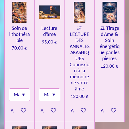
Soin de
Lecture
🌌
🔮 Tirage
lithothéra
d’âme
LECTURE
d’Âme &
pie
DES
Soin
95,00 €
ANNALES
énergétiq
70,00 €
AKASHIQ
ue par les
UES
pierres
Connexio
120,00 €
n à la
mémoire
de votre
âme
120,00 €
Ajouter au panier
Ajouter au panier
Ajouter au panier
Ajouter au pa