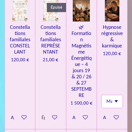
4
Épuisé
9
3
Constella
Constella
🌿
Hypnose
9
tions
tions
Formatio
régressive
7
familiales
familiales
n
&
CONSTEL
REPRÉSE
Magnétis
karmique
6
LANT
NTANT
me
120,00 €
é
Énergétiq
120,00 €
21,00 €
t
ue – 4
o
jours 19
& 20 / 26
i
& 27
l
SEPTEMB
e
RE
s
1 500,00 €
Ajouter au panier
Épuisé
Ajouter au panier
Ajouter au pa