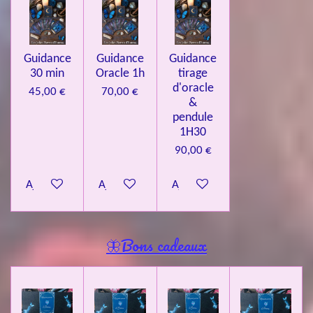
Guidance
Guidance
Guidance
30 min
Oracle 1h
tirage
d'oracle
45,00 €
70,00 €
&
pendule
1H30
90,00 €
Ajouter au panier
Ajouter au panier
Ajouter au panier
🦋Bons cadeaux