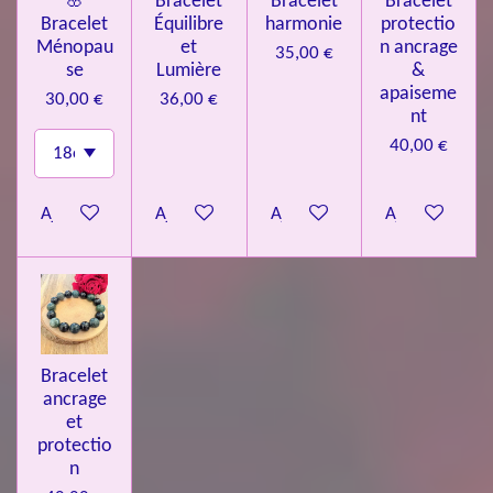
🌸
Bracelet
Bracelet
Bracelet
Bracelet
Équilibre
harmonie
protectio
Ménopau
et
n ancrage
35,00 €
se
Lumière
&
apaiseme
30,00 €
36,00 €
nt
40,00 €
Ajouter au panier
Ajouter au panier
Ajouter au panier
Ajouter au pa
Bracelet
ancrage
et
protectio
n