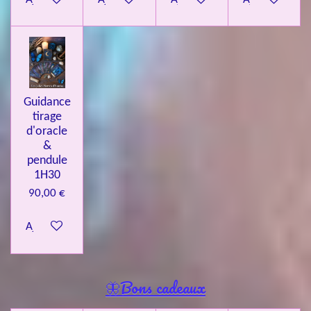
Guidance
tirage
d'oracle
&
pendule
1H30
90,00 €
Ajouter au panier
🦋Bons cadeaux