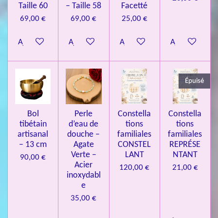
n
.
Taille 60
– Taille 58
Facetté
0
69,00 €
69,00 €
25,00 €
8
Ajouter au panier
Ajouter au panier
Ajouter au panier
Ajouter au pa
4
3
3
Épuisé
7
3
4
Bol
Perle
Constella
Constella
9
tibétain
d’eau de
tions
tions
artisanal
douche –
familiales
familiales
3
– 13 cm
Agate
CONSTEL
REPRÉSE
9
Verte –
LANT
NTANT
90,00 €
7
Acier
120,00 €
21,00 €
inoxydabl
6
e
é
35,00 €
t
o