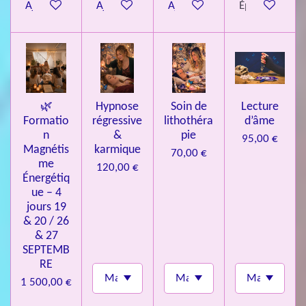
Ajouter au panier
Ajouter au panier
Ajouter au panier
Épuisé
i
l
e
s
🌿
Hypnose
Soin de
Lecture
Formatio
régressive
lithothéra
d’âme
n
&
pie
95,00 €
Magnétis
karmique
70,00 €
me
120,00 €
Énergétiq
ue – 4
jours 19
& 20 / 26
& 27
SEPTEMB
RE
1 500,00 €