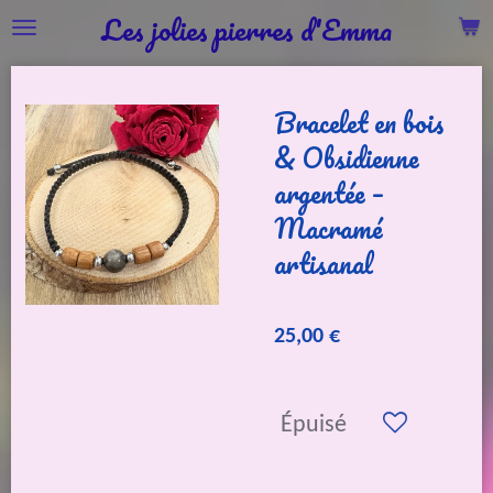
Les jolies pierres d'Emma
Passer
au
contenu
Bracelet en bois
principal
& Obsidienne
argentée –
Macramé
artisanal
25,00 €
Épuisé