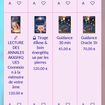
Ajouter au panier
Ajouter au panier
Ajouter au panier
Ajouter au pa
🌌
🔮 Tirage
Guidance
Guidance
LECTURE
d’Âme &
30 min
Oracle 1h
DES
Soin
45,00 €
70,00 €
ANNALES
énergétiq
AKASHIQ
ue par les
UES
pierres
Connexio
120,00 €
n à la
mémoire
de votre
âme
120,00 €
Ajouter au panier
Ajouter au panier
Ajouter au panier
Ajouter au pa