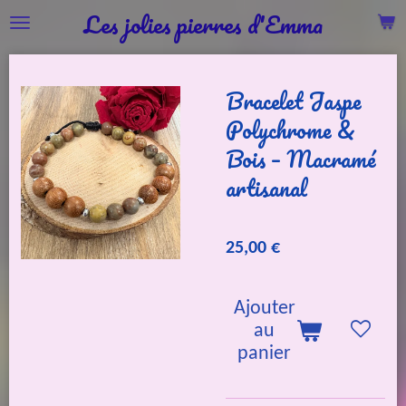
Les jolies pierres d'Emma
Passer
au
contenu
Bracelet Jaspe
principal
Polychrome &
Bois – Macramé
artisanal
25,00 €
Ajouter
au
panier