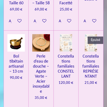
n
.
Taille 60
– Taille 58
Facetté
0
69,00 €
69,00 €
25,00 €
8
Ajouter au panier
Ajouter au panier
Ajouter au panier
Ajouter au pa
4
3
3
Épuisé
7
3
4
Bol
Perle
Constella
Constella
9
tibétain
d’eau de
tions
tions
artisanal
douche –
familiales
familiales
3
– 13 cm
Agate
CONSTEL
REPRÉSE
9
Verte –
LANT
NTANT
90,00 €
7
Acier
120,00 €
21,00 €
inoxydabl
6
e
é
35,00 €
t
o