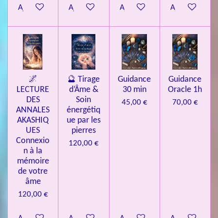
Ajouter au panier
Ajouter au panier
Ajouter au panier
Ajouter au pa
🌌
🔮 Tirage
Guidance
Guidance
LECTURE
d’Âme &
30 min
Oracle 1h
DES
Soin
45,00 €
70,00 €
ANNALES
énergétiq
AKASHIQ
ue par les
UES
pierres
Connexio
120,00 €
n à la
mémoire
de votre
âme
120,00 €