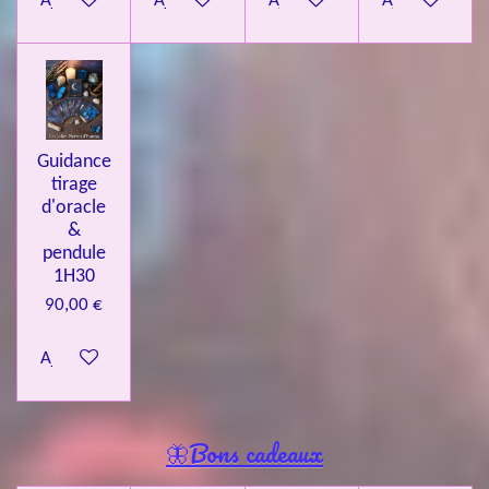
Ajouter au panier
Ajouter au panier
Ajouter au panier
Ajouter au pa
Guidance
tirage
d'oracle
&
pendule
1H30
90,00 €
Ajouter au panier
🦋Bons cadeaux