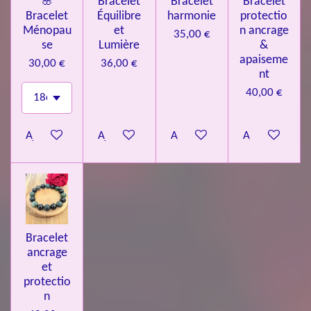
🌸
Bracelet
Bracelet
Bracelet
Bracelet
Équilibre
harmonie
protectio
Ménopau
et
n ancrage
35,00 €
se
Lumière
&
apaiseme
30,00 €
36,00 €
nt
40,00 €
Ajouter au panier
Ajouter au panier
Ajouter au panier
Ajouter au pa
Bracelet
ancrage
et
protectio
n