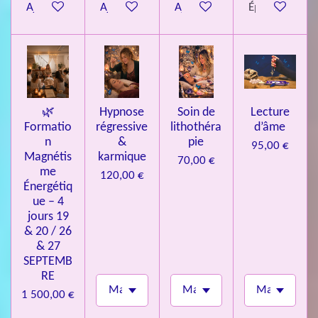
Ajouter au panier
Ajouter au panier
Ajouter au panier
Épuisé
i
l
e
s
🌿
Hypnose
Soin de
Lecture
Formatio
régressive
lithothéra
d’âme
n
&
pie
95,00 €
Magnétis
karmique
70,00 €
me
120,00 €
Énergétiq
ue – 4
jours 19
& 20 / 26
& 27
SEPTEMB
RE
1 500,00 €