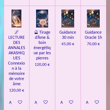
🌌
🔮 Tirage
Guidance
Guidance
LECTURE
d’Âme &
30 min
Oracle 1h
DES
Soin
45,00 €
70,00 €
ANNALES
énergétiq
AKASHIQ
ue par les
UES
pierres
Connexio
120,00 €
n à la
mémoire
de votre
âme
120,00 €
Ajouter au panier
Ajouter au panier
Ajouter au panier
Ajouter au pa