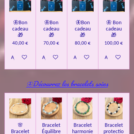
🦋Bon
🦋Bon
🦋Bon
🦋 Bon
cadeau
cadeau
cadeau
cadeau
🎁
🎁
🎁
🎁
40,00 €
70,00 €
80,00 €
100,00 €
Ajouter au panier
Ajouter au panier
Ajouter au panier
Ajouter au pa
🦋Découvrez les bracelets soins
🌸
Bracelet
Bracelet
Bracelet
Bracelet
Équilibre
harmonie
protectio