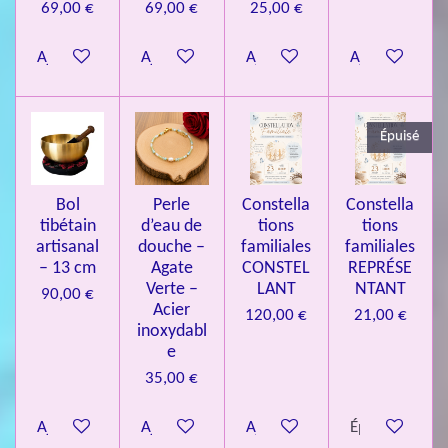
0
69,00 €
69,00 €
25,00 €
8
Ajouter au panier
Ajouter au panier
Ajouter au panier
Ajouter au pa
4
3
3
Épuisé
7
3
4
Bol
Perle
Constella
Constella
9
tibétain
d’eau de
tions
tions
artisanal
douche –
familiales
familiales
3
– 13 cm
Agate
CONSTEL
REPRÉSE
9
Verte –
LANT
NTANT
90,00 €
7
Acier
120,00 €
21,00 €
inoxydabl
6
e
é
35,00 €
t
o
Ajouter au panier
Ajouter au panier
Ajouter au panier
Épuisé
i