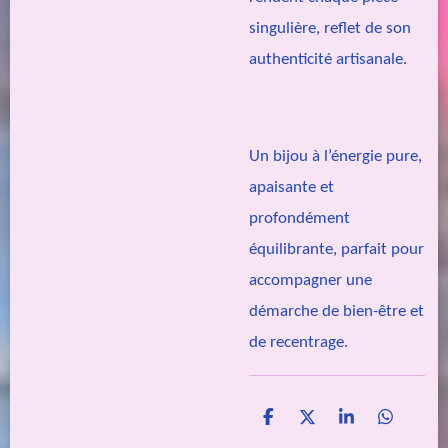
singulière, reflet de son
authenticité artisanale.
Un bijou à l’énergie pure,
apaisante et
profondément
équilibrante, parfait pour
accompagner une
démarche de bien-être et
de recentrage.
P
P
P
P
a
a
a
a