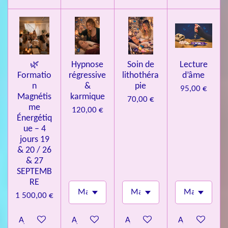
l
e
s
🌿
Hypnose
Soin de
Lecture
Formatio
régressive
lithothéra
d’âme
n
&
pie
95,00 €
Magnétis
karmique
70,00 €
me
120,00 €
Énergétiq
ue – 4
jours 19
& 20 / 26
& 27
SEPTEMB
RE
1 500,00 €
Ajouter au panier
Ajouter au panier
Ajouter au panier
Ajouter au pa