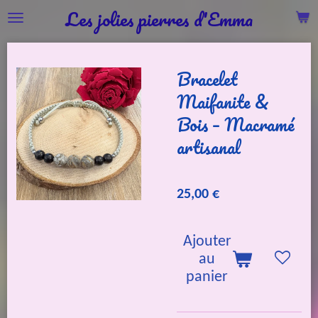
Les jolies pierres d'Emma
Passer
au
contenu
Bracelet
principal
Maifanite &
Bois – Macramé
artisanal
25,00 €
Ajouter
au
panier