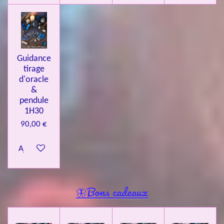
Guidance
tirage
d'oracle
&
pendule
1H30
90,00 €
Ajouter au panier
🦋Bons cadeaux