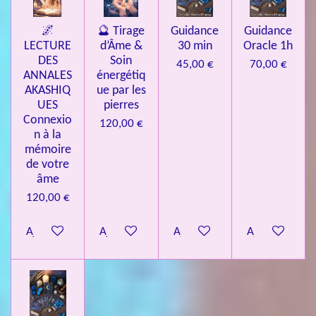
🌌
🔮 Tirage
Guidance
Guidance
LECTURE
d’Âme &
30 min
Oracle 1h
DES
Soin
45,00 €
70,00 €
ANNALES
énergétiq
AKASHIQ
ue par les
UES
pierres
Connexio
120,00 €
n à la
mémoire
de votre
âme
120,00 €
Ajouter au panier
Ajouter au panier
Ajouter au panier
Ajouter au pa