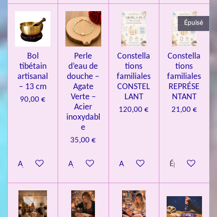
3
Épuisé
7
3
4
Bol
Perle
Constella
Constella
9
tibétain
d’eau de
tions
tions
artisanal
douche –
familiales
familiales
3
– 13 cm
Agate
CONSTEL
REPRÉSE
9
Verte –
LANT
NTANT
90,00 €
7
Acier
120,00 €
21,00 €
inoxydabl
6
e
é
35,00 €
t
o
Ajouter au panier
Ajouter au panier
Ajouter au panier
Épuisé
i
l
e
s