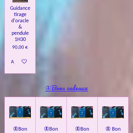
Guidance
tirage
d'oracle
&
pendule
1H30
90,00 €
Ajouter au panier
🦋Bons cadeaux
🦋Bon
🦋Bon
🦋Bon
🦋 Bon