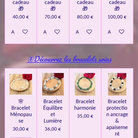
cadeau
cadeau
cadeau
cadeau
🎁
🎁
🎁
🎁
40,00 €
70,00 €
80,00 €
100,00 €
Ajouter au panier
Ajouter au panier
Ajouter au panier
Ajouter au pa
🦋Découvrez les bracelets soins
🌸
Bracelet
Bracelet
Bracelet
Bracelet
Équilibre
harmonie
protectio
Ménopau
et
n ancrage
35,00 €
se
Lumière
&
apaiseme
30,00 €
36,00 €
nt