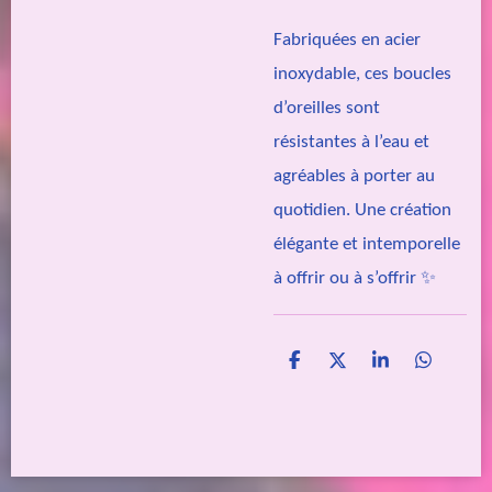
Fabriquées en acier
inoxydable, ces boucles
d’oreilles sont
résistantes à l’eau et
agréables à porter au
quotidien. Une création
élégante et intemporelle
à offrir ou à s’offrir ✨
P
P
P
P
a
a
a
a
r
r
r
r
t
t
t
t
a
a
a
a
g
g
g
g
e
e
e
e