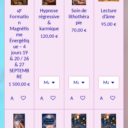
🌿
Hypnose
Soin de
Lecture
Formatio
régressive
lithothéra
d’âme
n
&
pie
95,00 €
Magnétis
karmique
70,00 €
me
120,00 €
Énergétiq
ue – 4
jours 19
& 20 / 26
& 27
SEPTEMB
RE
1 500,00 €
Ajouter au panier
Ajouter au panier
Ajouter au panier
Ajouter au pa