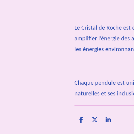
Le Cristal de Roche es
amplifier l’énergie des a
les énergies environnan
Chaque pendule est uni
naturelles et ses inclusi
P
P
P
a
a
a