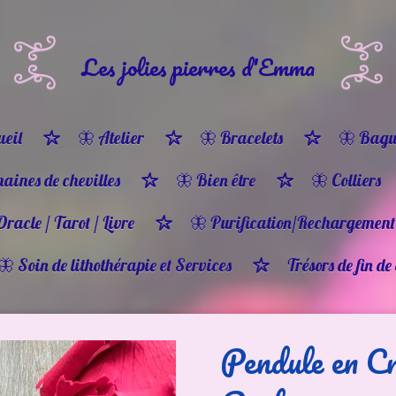
Les jolies pierres d'Emma
eil
🦋 Atelier
🦋 Bracelets
🦋 Bagu
haines de chevilles
🦋 Bien être
🦋 Colliers
Oracle / Tarot / Livre
🦋 Purification/Rechargement
🦋 Soin de lithothérapie et Services
Trésors de fin de
Pendule en Cr