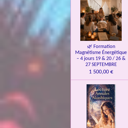
l
e
s
🌿 Formation
Magnétisme Énergétique
– 4 jours 19 & 20 / 26 &
27 SEPTEMBRE
1 500,00 €