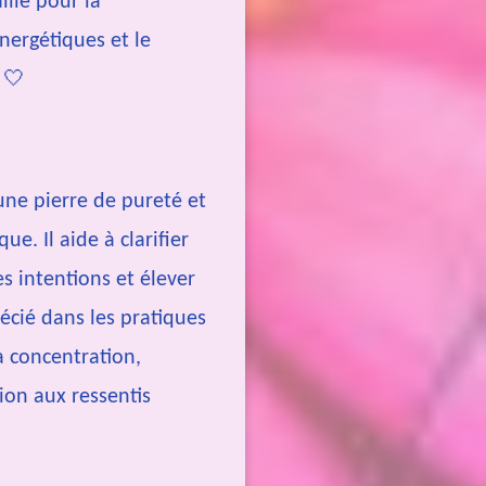
llié pour la
énergétiques et le
 🤍
une pierre de pureté et
ue. Il aide à clarifier
es intentions et élever
récié dans les pratiques
la concentration,
ion aux ressentis