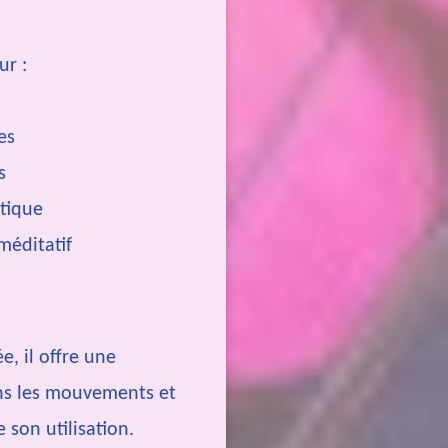
ur :
es
s
étique
 méditatif
e, il offre une
ans les mouvements et
e son utilisation.