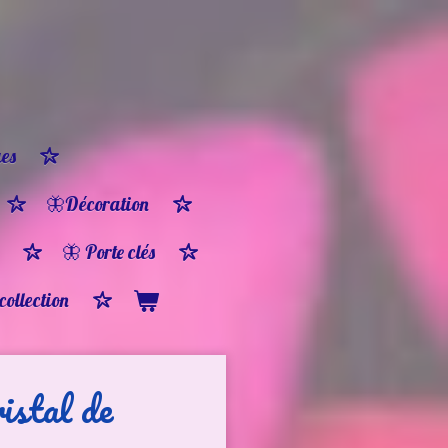
es
🦋Décoration
🦋 Porte clés
 collection
istal de