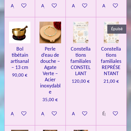
Ajouter au panier
Ajouter au panier
Ajouter au panier
Ajouter au pa
4
3
3
Épuisé
7
3
4
Bol
Perle
Constella
Constella
9
tibétain
d’eau de
tions
tions
artisanal
douche –
familiales
familiales
3
– 13 cm
Agate
CONSTEL
REPRÉSE
9
Verte –
LANT
NTANT
90,00 €
7
Acier
120,00 €
21,00 €
inoxydabl
6
e
é
35,00 €
t
o
Ajouter au panier
Ajouter au panier
Ajouter au panier
Épuisé
i
l