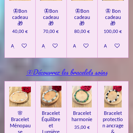
🦋Bon
🦋Bon
🦋Bon
🦋 Bon
cadeau
cadeau
cadeau
cadeau
🎁
🎁
🎁
🎁
40,00 €
70,00 €
80,00 €
100,00 €
Ajouter au panier
Ajouter au panier
Ajouter au panier
Ajouter au pa
🦋Découvrez les bracelets soins
🌸
Bracelet
Bracelet
Bracelet
Bracelet
Équilibre
harmonie
protectio
Ménopau
et
n ancrage
35,00 €
se
Lumière
&