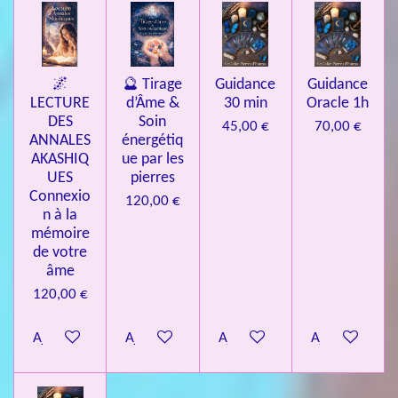
🌌
🔮 Tirage
Guidance
Guidance
LECTURE
d’Âme &
30 min
Oracle 1h
DES
Soin
45,00 €
70,00 €
ANNALES
énergétiq
AKASHIQ
ue par les
UES
pierres
Connexio
120,00 €
n à la
mémoire
de votre
âme
120,00 €
Ajouter au panier
Ajouter au panier
Ajouter au panier
Ajouter au pa