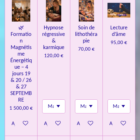
e
s
🌿
Hypnose
Soin de
Lecture
Formatio
régressive
lithothéra
d’âme
n
&
pie
95,00 €
Magnétis
karmique
70,00 €
me
120,00 €
Énergétiq
ue – 4
jours 19
& 20 / 26
& 27
SEPTEMB
RE
1 500,00 €
Ajouter au panier
Ajouter au panier
Ajouter au panier
Ajouter au pa