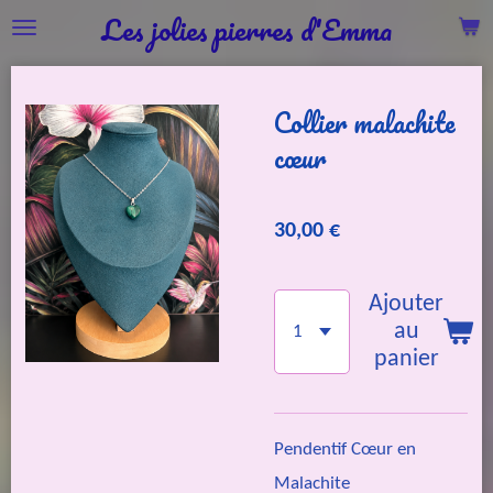
Les jolies pierres d'Emma
Passer
au
contenu
Collier malachite
principal
cœur
30,00 €
Ajouter
au
panier
Pendentif Cœur en
Malachite