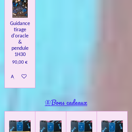
Guidance
tirage
d'oracle
&
pendule
1H30
90,00 €
Ajouter au panier
🦋Bons cadeaux