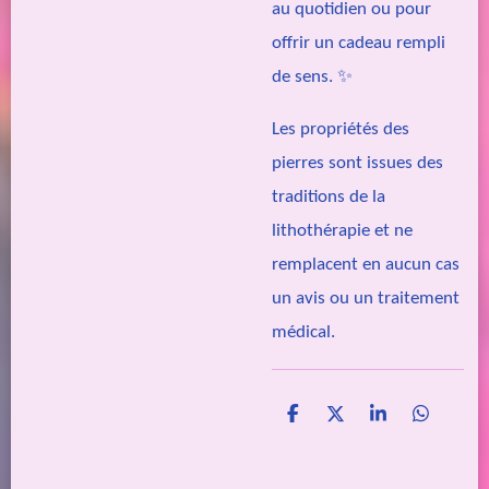
au quotidien ou pour
offrir un cadeau rempli
de sens. ✨
Les propriétés des
pierres sont issues des
traditions de la
lithothérapie et ne
remplacent en aucun cas
un avis ou un traitement
médical.
P
P
P
P
a
a
a
a
r
r
r
r
t
t
t
t