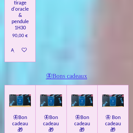
tirage
d'oracle
&
pendule
1H30
90,00 €
Ajouter au panier
🦋Bons cadeaux
🦋Bon
🦋Bon
🦋Bon
🦋 Bon
cadeau
cadeau
cadeau
cadeau
🎁
🎁
🎁
🎁