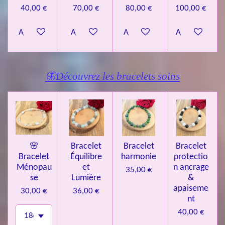
40,00 €
70,00 €
80,00 €
100,00 €
Ajouter au panier
Ajouter au panier
Ajouter au panier
Ajouter au pa
🦋Découvrez les bracelets soins
🌸
Bracelet
Bracelet
Bracelet
Bracelet
Équilibre
harmonie
protectio
Ménopau
et
n ancrage
35,00 €
se
Lumière
&
apaiseme
30,00 €
36,00 €
nt
40,00 €