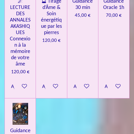
🌌
🔮 Tirage
Guidance
Guidance
LECTURE
d’Âme &
30 min
Oracle 1h
DES
Soin
45,00 €
70,00 €
ANNALES
énergétiq
AKASHIQ
ue par les
UES
pierres
Connexio
120,00 €
n à la
mémoire
de votre
âme
120,00 €
Ajouter au panier
Ajouter au panier
Ajouter au panier
Ajouter au pa
Guidance