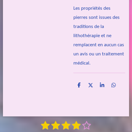
Les propriétés des
pierres sont issues des
traditions de la
lithothérapie et ne
remplacent en aucun cas
un avis ou un traitement
médical.
P
P
P
P
a
a
a
a
r
r
r
r
t
t
t
t
a
a
a
a
g
g
g
g
e
e
e
e
1
2
3
4
5
E
r
r
r
r
É
n