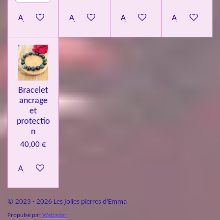
Ajouter au panier
Ajouter au panier
Ajouter au panier
Ajouter au pa
Bracelet
ancrage
et
protectio
n
40,00 €
Ajouter au panier
© 2023 - 2026 Les jolies pierres d'Emma
Propulsé par
Webador