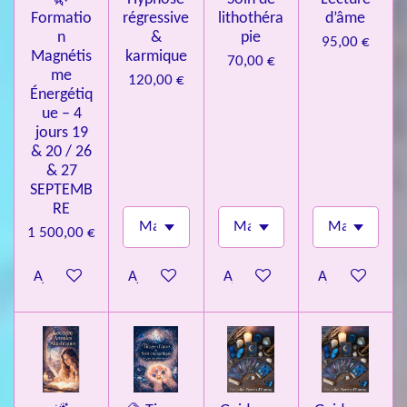
Formatio
régressive
lithothéra
d’âme
n
&
pie
95,00 €
Magnétis
karmique
70,00 €
me
120,00 €
Énergétiq
ue – 4
jours 19
& 20 / 26
& 27
SEPTEMB
RE
1 500,00 €
Ajouter au panier
Ajouter au panier
Ajouter au panier
Ajouter au pa