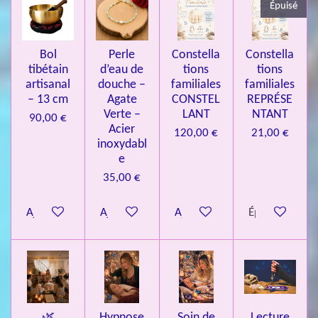
Épuisé
7
3
4
Bol
Perle
Constella
Constella
9
tibétain
d’eau de
tions
tions
artisanal
douche –
familiales
familiales
3
– 13 cm
Agate
CONSTEL
REPRÉSE
9
Verte –
LANT
NTANT
90,00 €
7
Acier
120,00 €
21,00 €
inoxydabl
6
e
é
35,00 €
t
o
Ajouter au panier
Ajouter au panier
Ajouter au panier
Épuisé
i
l
e
s
🌿
Hypnose
Soin de
Lecture