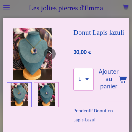
Passer
Les jolies pierres d'Emma
au
contenu
Donut Lapis lazuli
principal
30,00 €
Ajouter
au
panier
Pendentif Donut en
Lapis-Lazuli