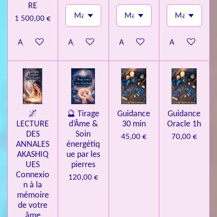
RE
1 500,00 €
Ajouter au panier
Ajouter au panier
Ajouter au panier
Ajouter au pa
🌌
🔮 Tirage
Guidance
Guidance
LECTURE
d’Âme &
30 min
Oracle 1h
DES
Soin
45,00 €
70,00 €
ANNALES
énergétiq
AKASHIQ
ue par les
UES
pierres
Connexio
120,00 €
n à la
mémoire
de votre
âme