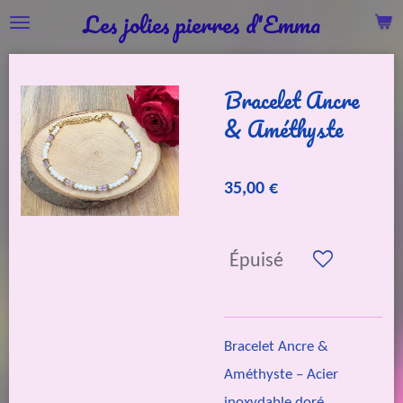
Les jolies pierres d'Emma
Passer
au
contenu
Bracelet Ancre
principal
& Améthyste
35,00 €
Épuisé
Bracelet Ancre &
Améthyste – Acier
inoxydable doré