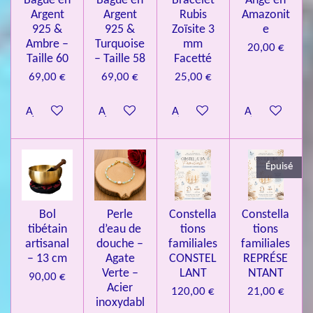
Bague en
Bague en
Bracelet
Ange en
a
Argent
Argent
Rubis
Amazonit
t
:
i
925 &
925 &
Zoïsite 3
e
4
o
Ambre –
Turquoise
mm
20,00 €
n
.
Taille 60
– Taille 58
Facetté
0
69,00 €
69,00 €
25,00 €
8
Ajouter au panier
Ajouter au panier
Ajouter au panier
Ajouter au pa
4
3
3
Épuisé
7
3
4
Bol
Perle
Constella
Constella
9
tibétain
d’eau de
tions
tions
artisanal
douche –
familiales
familiales
3
– 13 cm
Agate
CONSTEL
REPRÉSE
9
Verte –
LANT
NTANT
90,00 €
7
Acier
120,00 €
21,00 €
inoxydabl
6