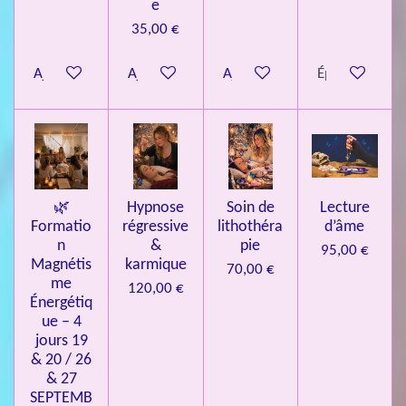
e
é
35,00 €
t
o
Ajouter au panier
Ajouter au panier
Ajouter au panier
Épuisé
i
l
e
s
🌿
Hypnose
Soin de
Lecture
Formatio
régressive
lithothéra
d’âme
n
&
pie
95,00 €
Magnétis
karmique
70,00 €
me
120,00 €
Énergétiq
ue – 4
jours 19
& 20 / 26
& 27
SEPTEMB