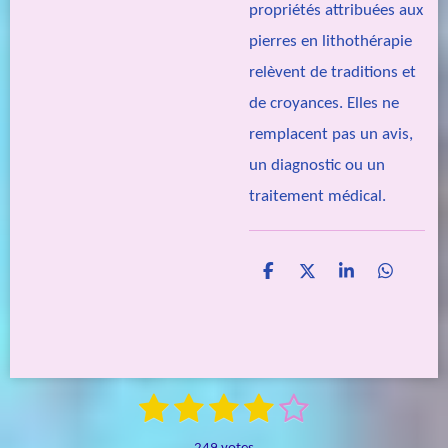
propriétés attribuées aux
pierres en lithothérapie
relèvent de traditions et
de croyances. Elles ne
remplacent pas un avis,
un diagnostic ou un
traitement médical.
P
P
P
P
a
a
a
a
r
r
r
r
t
t
t
t
a
a
a
a
g
g
g
g
e
e
e
e
1
2
3
4
5
E
r
r
r
r
É
n
é
é
é
é
é
v
v