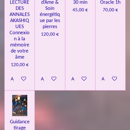
LECTURE
d’Âme &
30 min
Oracle 1h
DES
Soin
45,00 €
70,00 €
ANNALES
énergétiq
AKASHIQ
ue par les
UES
pierres
Connexio
120,00 €
n à la
mémoire
de votre
âme
120,00 €
Ajouter au panier
Ajouter au panier
Ajouter au panier
Ajouter au pa
Guidance
tirage