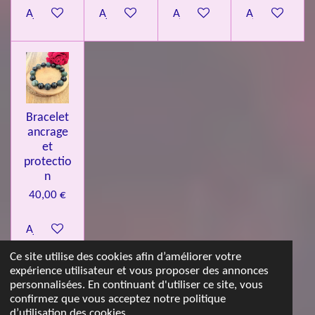
Ajouter au panier
Ajouter au panier
Ajouter au panier
Ajouter au pa
Bracelet
ancrage
et
protectio
n
40,00 €
Ajouter au panier
Ce site utilise des cookies afin d’améliorer votre
expérience utilisateur et vous proposer des annonces
© 2023 - 2026 Les jolies pierres d'Emma
personnalisées. En continuant d'utiliser ce site, vous
Propulsé par
Webador
confirmez que vous acceptez notre politique
d’utilisation des cookies.