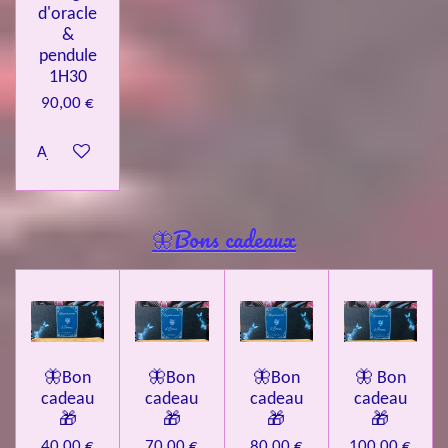
d'oracle
&
pendule
1H30
90,00 €
Ajouter au panier
🦋Bons cadeaux
🦋Bon
🦋Bon
🦋Bon
🦋 Bon
cadeau
cadeau
cadeau
cadeau
🎁
🎁
🎁
🎁
40,00 €
70,00 €
80,00 €
100,00 €