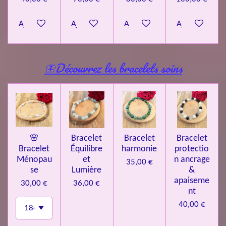
Ajouter au panier
Ajouter au panier
Ajouter au panier
Ajouter au pa
🦋Découvrez les bracelets soins
🌸
Bracelet
Bracelet
Bracelet
Bracelet
Équilibre
harmonie
protectio
Ménopau
et
n ancrage
35,00 €
se
Lumière
&
apaiseme
30,00 €
36,00 €
nt
40,00 €