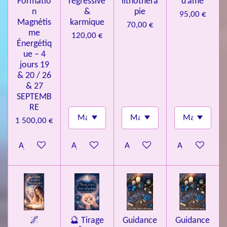
Formatio
régressive
lithothéra
d’âme
n
&
pie
95,00 €
Magnétis
karmique
70,00 €
me
120,00 €
Énergétiq
ue – 4
jours 19
& 20 / 26
& 27
SEPTEMB
RE
1 500,00 €
Ajouter au panier
Ajouter au panier
Ajouter au panier
Ajouter au pa
🌌
🔮 Tirage
Guidance
Guidance