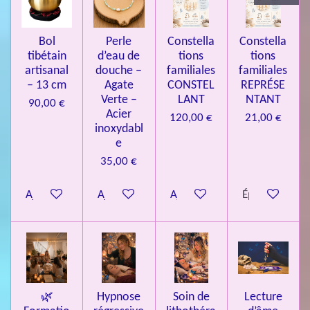
3
4
Bol
Perle
Constella
Constella
9
tibétain
d’eau de
tions
tions
artisanal
douche –
familiales
familiales
3
– 13 cm
Agate
CONSTEL
REPRÉSE
9
Verte –
LANT
NTANT
90,00 €
7
Acier
120,00 €
21,00 €
inoxydabl
6
e
é
35,00 €
t
o
Ajouter au panier
Ajouter au panier
Ajouter au panier
Épuisé
i
l
e
s
🌿
Hypnose
Soin de
Lecture